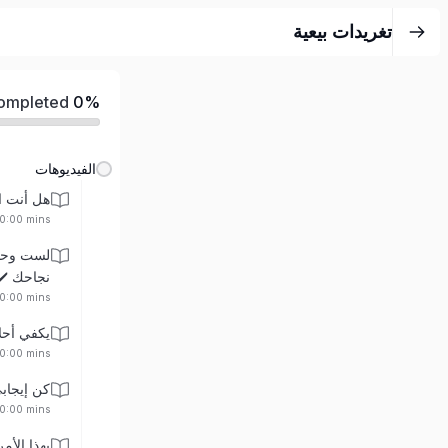
تغريدات بيعية
Completed
0%
الفيديوهات
هل أنت ا
00:00 mins
لست وحدك
نجاحك ✔️
00:00 mins
يكفي أحلا
00:00 mins
كن إيجاب
00:00 mins
بهذا الأم