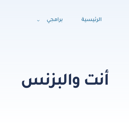
الرئيسية
برامجي
استثمارات عقارية في تركيا
استثمارات عقارية في سوريا
الإدارة المالية الشخصية
أنت والبزنس
أساسيات الإدارة
نصائح للخريجين
أنت والبزنس
عقلية الناجحين